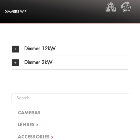
Skip
HOME
CON
to
DIMMERS WIP
content
Dimmer 12kW
Dimmer 2kW
Search
for:
CAMERAS
LENSES
ACCESSORIES