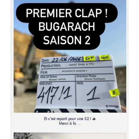
Et c`est reparti pour une S2 !
Merci à la
...
27
0
Et c`est reparti pour une S2 !
...
Merci à la