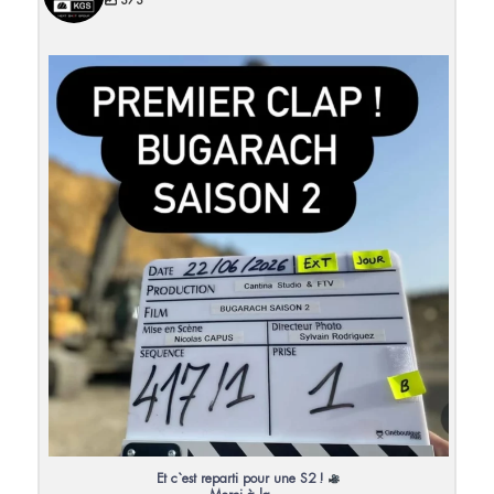
373
Et c`est reparti pour une S2 !
Merci à la
...
27
0
Et c`est reparti pour une S2 !