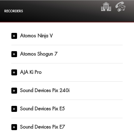
Skip
HOME
CON
to
RECORDERS
content
Atomos Ninja V
Atomos Shogun 7
AJA Ki Pro
Sound Devices Pix 240i
Sound Devices Pix E5
Sound Devices Pix E7