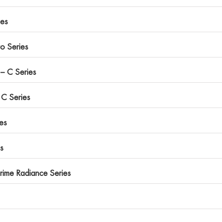
es
o Series
– C Series
 C Series
es
s
rime Radiance Series