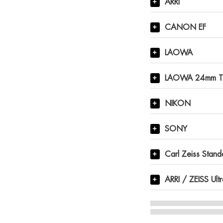
ARRI
CANON EF
LAOWA
LAOWA 24mm T1
NIKON
SONY
Carl Zeiss Stan
ARRI / ZEISS Ul