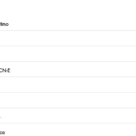
timo
CN-E
o
ca