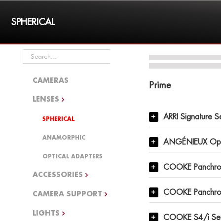
Skip
to
SPHERICAL
content
Search
for:
CAMERAS
Prime
LENSES
ARRI Signature S
SPHERICAL
ANAMORPHIC
ANGÉNIEUX Opti
OPTICAL ADAPTERS
COOKE Panchro/i
ACCESSORIES
COOKE Panchro/i
CAMERA SUPPORT
LIGHTS
COOKE S4/i Ser