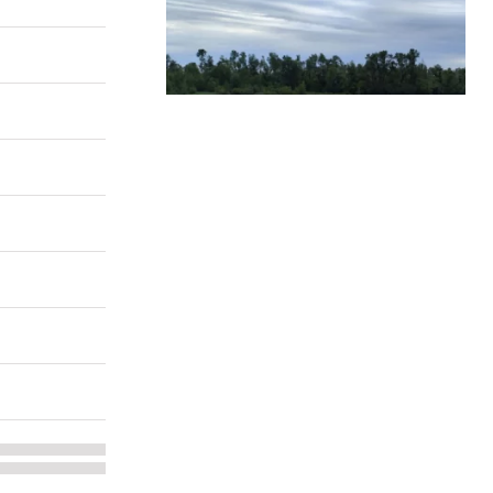
...
ça tourne en bord de Loire
Merci pour vos messages de soutien et
temoignages,
...
89
3