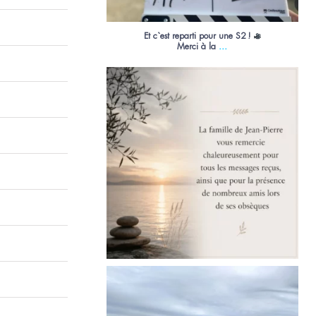
Et c`est reparti pour une S2 !
...
Merci à la
13
0
ça tourne en bord de Loire
...
54
0