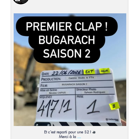
Et c`est reparti pour une S2 !
Merci à la
...
27
0
Et c`est reparti pour une S2 !
...
Merci à la