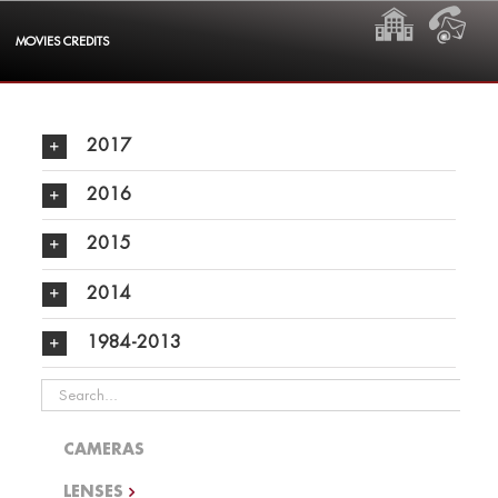
Skip
HOME
CON
to
MOVIES CREDITS
content
2017
2016
2015
2014
1984-2013
Search
for:
CAMERAS
LENSES